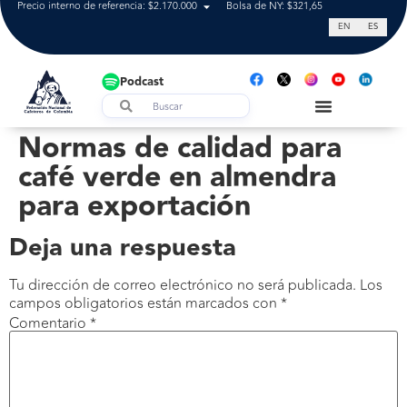
Precio interno de referencia: $2.170.000
Bolsa de NY: $321,65
Tasa de cam
EN
ES
Podcast
Normas de calidad para
café verde en almendra
para exportación
Deja una respuesta
Tu dirección de correo electrónico no será publicada.
Los
campos obligatorios están marcados con
*
Comentario
*