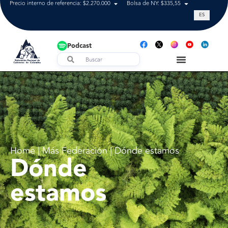
Precio interno de referencia: $2.270.000
Bolsa de NY: $335,55
Tasa de cam
ES
Podcast
Home | Más Federación | Dónde estamos
Dónde
estamos