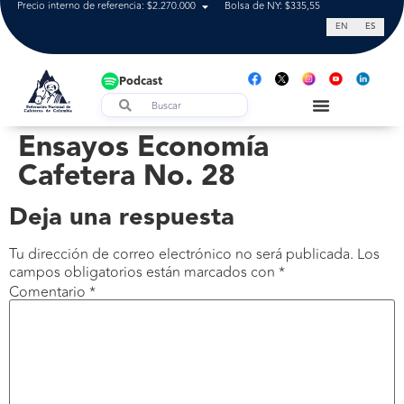
Precio interno de referencia: $2.270.000
Bolsa de NY: $335,55
Tasa de cam
EN
ES
Podcast
Ensayos Economía
Cafetera No. 28
Deja una respuesta
Tu dirección de correo electrónico no será publicada.
Los
campos obligatorios están marcados con
*
Comentario
*