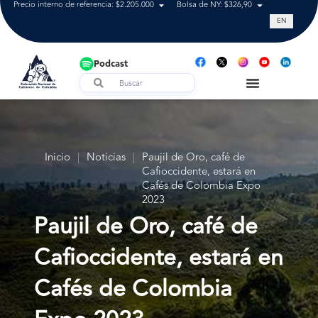
Precio interno de referencia: $2.205.000
Bolsa de NY: $326,90
Tasa de cam
EN
Podcast
Inicio
|
Noticias
|
Paujil de Oro, café de
Cafioccidente, estará en
Cafés de Colombia Expo
2023
Paujil de Oro, café de
Cafioccidente, estará en
Cafés de Colombia