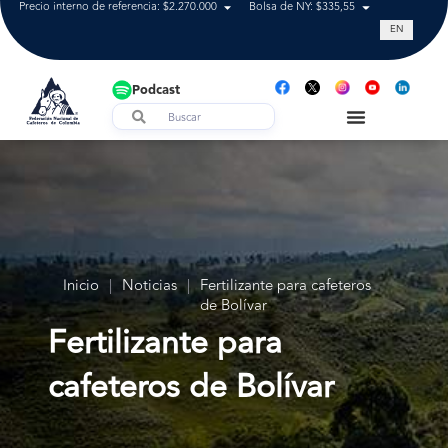
Precio interno de referencia: $2.270.000
Bolsa de NY: $335,55
Tasa de cam
EN
Podcast
Inicio
|
Noticias
|
Fertilizante para cafeteros
de Bolívar
Fertilizante para
cafeteros de Bolívar