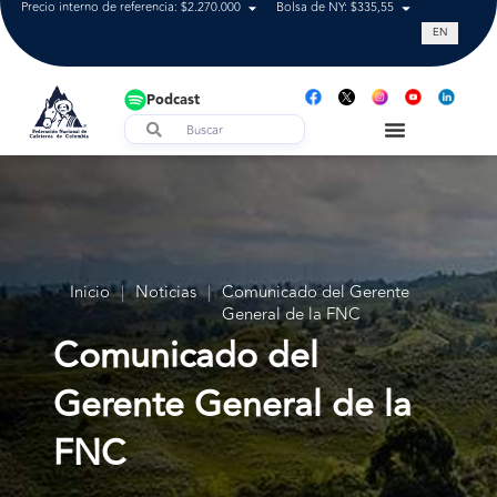
Precio interno de referencia: $2.270.000
Bolsa de NY: $335,55
Tasa de cam
EN
Podcast
Inicio
|
Noticias
|
Comunicado del Gerente
General de la FNC
Comunicado del
Gerente General de la
FNC