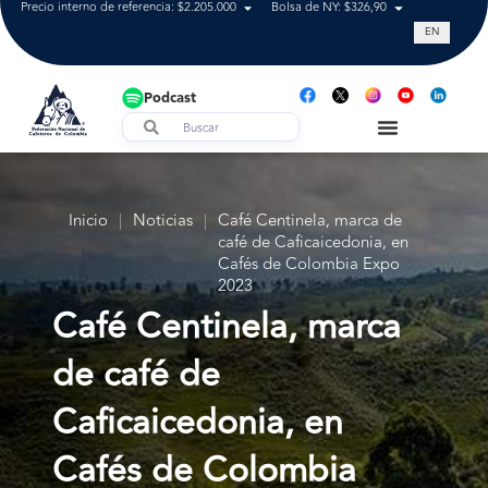
Precio interno de referencia: $2.205.000
Bolsa de NY: $326,90
Tasa de cam
EN
Podcast
Inicio
|
Noticias
|
Café Centinela, marca de
café de Caficaicedonia, en
Cafés de Colombia Expo
2023
Café Centinela, marca
de café de
Caficaicedonia, en
Cafés de Colombia