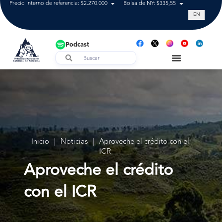
Precio interno de referencia: $2.270.000
Bolsa de NY: $335,55
Tasa de cam
EN
Podcast
Inicio
|
Noticias
|
Aproveche el crédito con el
ICR
Aproveche el crédito
con el ICR