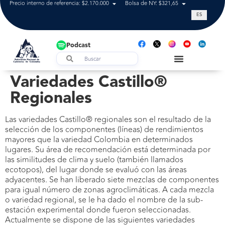
Precio interno de referencia: $2.170.000
Bolsa de NY: $321,65
Tasa de cam
ES
Podcast
Variedades Castillo®
Regionales
Las variedades Castillo® regionales son el resultado de la
selección de los componentes (líneas) de rendimientos
mayores que la variedad Colombia en determinados
lugares. Su área de recomendación está determinada por
las similitudes de clima y suelo (también llamados
ecotopos), del lugar donde se evaluó con las áreas
adyacentes. Se han liberado siete mezclas de componentes
para igual número de zonas agroclimáticas. A cada mezcla
o variedad regional, se le ha dado el nombre de la sub-
estación experimental donde fueron seleccionadas.
Actualmente se dispone de las siguientes variedades