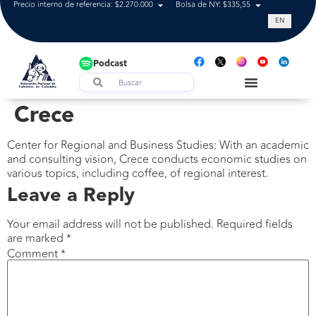
Precio interno de referencia: $2.270.000
Bolsa de NY: $335,55
Tasa de cam
EN
Podcast
Crece
Center for Regional and Business Studies: With an academic
and consulting vision, Crece conducts economic studies on
various topics, including coffee, of regional interest.
Leave a Reply
Your email address will not be published.
Required fields
are marked
*
Comment
*